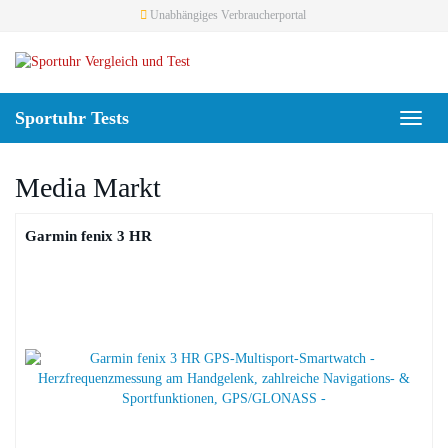
Skip
Unabhängiges Verbraucherportal
to
main
content
Sportuhr Tests
Toggl
naviga
Media Markt
Garmin fenix 3 HR