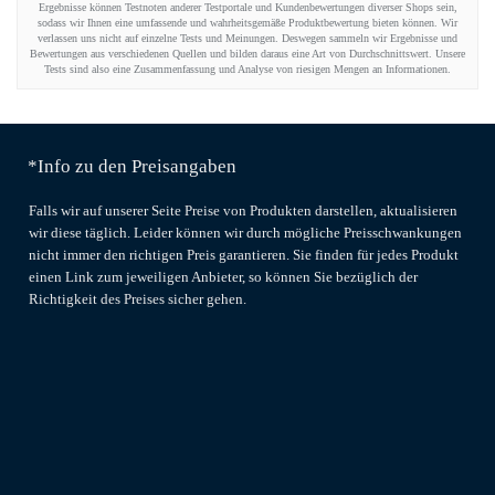
Ergebnisse können Testnoten anderer Testportale und Kundenbewertungen diverser Shops sein,
sodass wir Ihnen eine umfassende und wahrheitsgemäße Produktbewertung bieten können. Wir
verlassen uns nicht auf einzelne Tests und Meinungen. Deswegen sammeln wir Ergebnisse und
Bewertungen aus verschiedenen Quellen und bilden daraus eine Art von Durchschnittswert. Unsere
Tests sind also eine Zusammenfassung und Analyse von riesigen Mengen an Informationen.
*Info zu den Preisangaben
Falls wir auf unserer Seite Preise von Produkten darstellen, aktualisieren
wir diese täglich. Leider können wir durch mögliche Preisschwankungen
nicht immer den richtigen Preis garantieren. Sie finden für jedes Produkt
einen Link zum jeweiligen Anbieter, so können Sie bezüglich der
Richtigkeit des Preises sicher gehen.