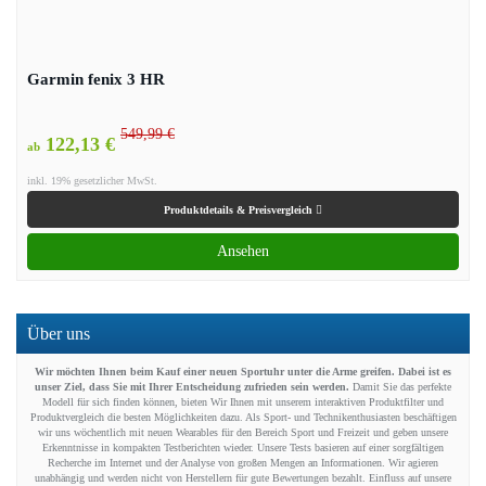
Garmin fenix 3 HR
549,99 €
122,13 €
ab
inkl. 19% gesetzlicher MwSt.
Produktdetails & Preisvergleich
Ansehen
Über uns
Wir möchten Ihnen beim Kauf einer neuen Sportuhr unter die Arme greifen. Dabei ist es
unser Ziel, dass Sie mit Ihrer Entscheidung zufrieden sein werden.
Damit Sie das perfekte
Modell für sich finden können, bieten Wir Ihnen mit unserem interaktiven Produktfilter und
Produktvergleich die besten Möglichkeiten dazu. Als Sport- und Technikenthusiasten beschäftigen
wir uns wöchentlich mit neuen Wearables für den Bereich Sport und Freizeit und geben unsere
Erkenntnisse in kompakten Testberichten wieder. Unsere Tests basieren auf einer sorgfältigen
Recherche im Internet und der Analyse von großen Mengen an Informationen. Wir agieren
unabhängig und werden nicht von Herstellern für gute Bewertungen bezahlt. Einfluss auf unsere