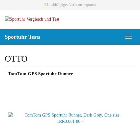
Skip
Unabhängiges Verbraucherportal
to
main
content
Sportuhr Tests
Toggl
naviga
OTTO
TomTom GPS Sportuhr Runner