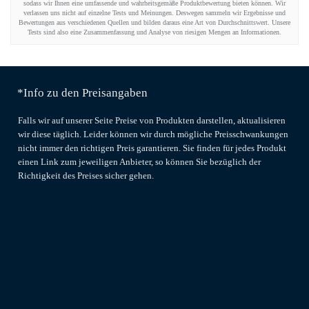
sodass wir Ihnen eine umfassende und wahrheitsgemäße Produktbewertung bieten können. Wir
verlassen uns nicht auf einzelne Tests und Meinungen. Deswegen sammeln wir Ergebnisse und
Bewertungen aus verschiedenen Quellen und bilden daraus eine Art von Durchschnittswert. Unsere
Tests sind also eine Zusammenfassung und Analyse von riesigen Mengen an Informationen.
*Info zu den Preisangaben
Falls wir auf unserer Seite Preise von Produkten darstellen, aktualisieren
wir diese täglich. Leider können wir durch mögliche Preisschwankungen
nicht immer den richtigen Preis garantieren. Sie finden für jedes Produkt
einen Link zum jeweiligen Anbieter, so können Sie bezüglich der
Richtigkeit des Preises sicher gehen.