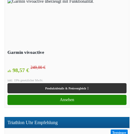
Garmin vívoactive
249,00 €
98,57 €
ab
inkl. 19% gesetzlicher MwSt.
Produktdetails & Preisvergleich
Ansehen
Triathlon Uhr Empfehlung
Testsieger