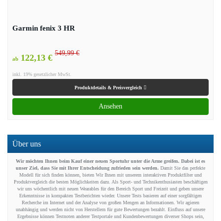
Garmin fenix 3 HR
549,99 €
122,13 €
ab
inkl. 19% gesetzlicher MwSt.
Produktdetails & Preisvergleich
Ansehen
Über uns
Wir möchten Ihnen beim Kauf einer neuen Sportuhr unter die Arme greifen. Dabei ist es
unser Ziel, dass Sie mit Ihrer Entscheidung zufrieden sein werden.
Damit Sie das perfekte
Modell für sich finden können, bieten Wir Ihnen mit unserem interaktiven Produktfilter und
Produktvergleich die besten Möglichkeiten dazu. Als Sport- und Technikenthusiasten beschäftigen
wir uns wöchentlich mit neuen Wearables für den Bereich Sport und Freizeit und geben unsere
Erkenntnisse in kompakten Testberichten wieder. Unsere Tests basieren auf einer sorgfältigen
Recherche im Internet und der Analyse von großen Mengen an Informationen. Wir agieren
unabhängig und werden nicht von Herstellern für gute Bewertungen bezahlt. Einfluss auf unsere
Ergebnisse können Testnoten anderer Testportale und Kundenbewertungen diverser Shops sein,