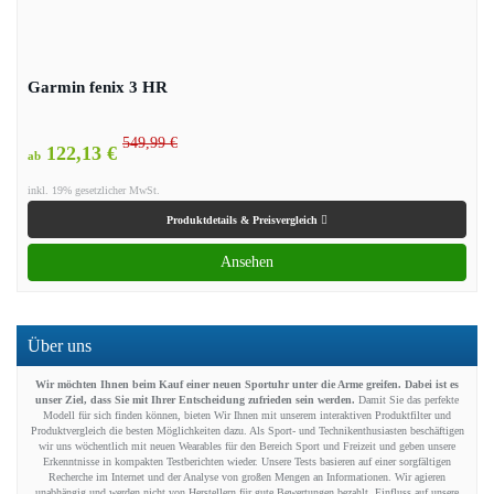
Garmin fenix 3 HR
549,99 €
122,13 €
ab
inkl. 19% gesetzlicher MwSt.
Produktdetails & Preisvergleich
Ansehen
Über uns
Wir möchten Ihnen beim Kauf einer neuen Sportuhr unter die Arme greifen. Dabei ist es
unser Ziel, dass Sie mit Ihrer Entscheidung zufrieden sein werden.
Damit Sie das perfekte
Modell für sich finden können, bieten Wir Ihnen mit unserem interaktiven Produktfilter und
Produktvergleich die besten Möglichkeiten dazu. Als Sport- und Technikenthusiasten beschäftigen
wir uns wöchentlich mit neuen Wearables für den Bereich Sport und Freizeit und geben unsere
Erkenntnisse in kompakten Testberichten wieder. Unsere Tests basieren auf einer sorgfältigen
Recherche im Internet und der Analyse von großen Mengen an Informationen. Wir agieren
unabhängig und werden nicht von Herstellern für gute Bewertungen bezahlt. Einfluss auf unsere