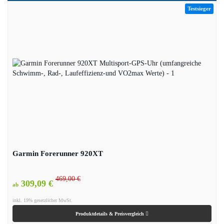
Testsieger
Garmin Forerunner 920XT
469,00 €
309,09 €
ab
inkl. 19% gesetzlicher MwSt.
Produktdetails & Preisvergleich