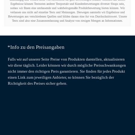
Ergebnisse können Testnoten anderer Testportale und Kundenbewertungen diverser Shops sein,
sodass wir Ihnen eine umfassende und wahrheitsgemäße Produktbewertung bieten können. Wir
verlassen uns nicht auf einzelne Tests und Meinungen. Deswegen sammeln wir Ergebnisse und
Bewertungen aus verschiedenen Quellen und bilden daraus eine Art von Durchschnittswert. Unsere
Tests sind also eine Zusammenfassung und Analyse von riesigen Mengen an Informationen.
*Info zu den Preisangaben
Falls wir auf unserer Seite Preise von Produkten darstellen, aktualisieren
wir diese täglich. Leider können wir durch mögliche Preisschwankungen
nicht immer den richtigen Preis garantieren. Sie finden für jedes Produkt
einen Link zum jeweiligen Anbieter, so können Sie bezüglich der
Richtigkeit des Preises sicher gehen.