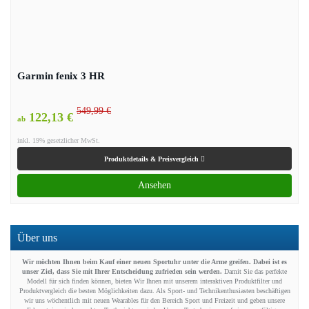
Garmin fenix 3 HR
549,99 €
122,13 €
ab
inkl. 19% gesetzlicher MwSt.
Produktdetails & Preisvergleich
Ansehen
Über uns
Wir möchten Ihnen beim Kauf einer neuen Sportuhr unter die Arme greifen. Dabei ist es
unser Ziel, dass Sie mit Ihrer Entscheidung zufrieden sein werden.
Damit Sie das perfekte
Modell für sich finden können, bieten Wir Ihnen mit unserem interaktiven Produktfilter und
Produktvergleich die besten Möglichkeiten dazu. Als Sport- und Technikenthusiasten beschäftigen
wir uns wöchentlich mit neuen Wearables für den Bereich Sport und Freizeit und geben unsere