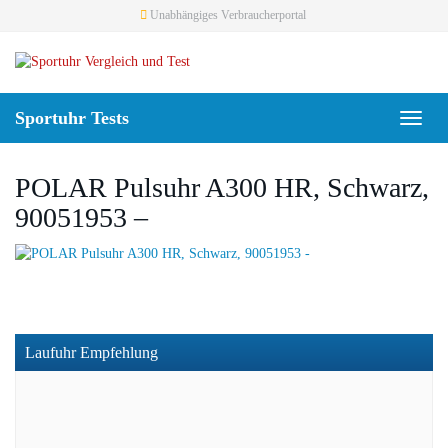
Skip
Unabhängiges Verbraucherportal
to
main
content
Sportuhr Tests
Toggl
naviga
POLAR Pulsuhr A300 HR, Schwarz,
90051953 –
Laufuhr Empfehlung