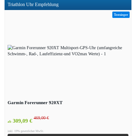
Triathlon Uhr Empfehlung
Testsieger
Garmin Forerunner 920XT
469,00 €
309,09 €
ab
inkl. 19% gesetzlicher MwSt.