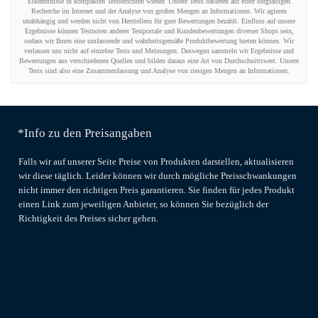
Erkenntnisse in kompakten Testberichten wieder. Unsere Tests basieren auf einer sorgfältigen
Recherche im Internet und der Analyse von großen Mengen an Informationen. Wir agieren
unabhängig und werden nicht von Herstellern für gute Bewertungen bezahlt. Einfluss auf unsere
Ergebnisse können Testnoten anderer Testportale und Kundenbewertungen diverser Shops sein,
sodass wir Ihnen eine umfassende und wahrheitsgemäße Produktbewertung bieten können. Wir
verlassen uns nicht auf einzelne Tests und Meinungen. Deswegen sammeln wir Ergebnisse und
Bewertungen aus verschiedenen Quellen und bilden daraus eine Art von Durchschnittswert. Unsere
Tests sind also eine Zusammenfassung und Analyse von riesigen Mengen an Informationen.
*Info zu den Preisangaben
Falls wir auf unserer Seite Preise von Produkten darstellen, aktualisieren
wir diese täglich. Leider können wir durch mögliche Preisschwankungen
nicht immer den richtigen Preis garantieren. Sie finden für jedes Produkt
einen Link zum jeweiligen Anbieter, so können Sie bezüglich der
Richtigkeit des Preises sicher gehen.