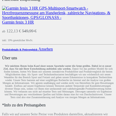
Garmin fenix 3 HR
122,13 €
549,99 €
ab
inkl. 19% gesetzlicher MwSt.
Ansehen
Produktdetails & Preisvergleich
Über uns
Wir möchten Ihnen beim Kauf einer neuen Sportuhr unter die Arme greifen. Dabei ist es unser
Ziel, dass Sie mit Ihrer Entscheidung zufrieden sein werden.
Damit Sie das perfekte Modell für sich
finden können, bieten Wir Ihnen mit unserem interaktiven Produktfilter und Produktvergleich die besten
Möglichkeiten dazu. Als Sport- und Technikenthusiasten beschäftigen wir uns wöchentlich mit neuen
Wearables für den Bereich Sport und Freizeit und geben unsere Erkenntnisse in kompakten Testberichten
wieder. Unsere Tests basieren auf einer sorgfältigen Recherche im Internet und der Analyse von großen
Mengen an Informationen. Wir agieren unabhängig und werden nicht von Herstellern für gute Bewertungen
bezahlt. Einfluss auf unsere Ergebnisse können Testnoten anderer Testportale und Kundenbewertungen
diverser Shops sein, sodass wir Ihnen eine umfassende und wahrheitsgemäße Produktbewertung bieten
können. Wir verlassen uns nicht auf einzelne Tests und Meinungen. Deswegen sammeln wir Ergebnisse
und Bewertungen aus verschiedenen Quellen und bilden daraus eine Art von Durchschnittswert. Unsere
Tests sind also eine Zusammenfassung und Analyse von riesigen Mengen an Informationen.
*Info zu den Preisangaben
Falls wir auf unserer Seite Preise von Produkten darstellen, aktualisieren wir