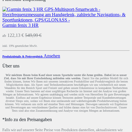
Garmin fenix 3 HR
122,13 €
549,99 €
ab
inkl. 19% gesetzlicher MwSt.
Ansehen
Produktdetails & Preisvergleich
Über uns
Wir möchten Ihnen beim Kauf einer neuen Sportuhr unter die Arme greifen. Dabei ist es unser
Ziel, dass Sie mit Ihrer Entscheidung zufrieden sein werden.
Damit Sie das perfekte Modell für sich
finden können, bieten Wir Ihnen mit unserem interaktiven Produktfilter und Produktvergleich die besten
Möglichkeiten dazu. Als Sport- und Technikenthusiasten beschäftigen wir uns wöchentlich mit neuen
Wearables für den Bereich Sport und Freizeit und geben unsere Erkenntnisse in kompakten Testberichten
wieder. Unsere Tests basieren auf einer sorgfältigen Recherche im Internet und der Analyse von großen
Mengen an Informationen. Wir agieren unabhängig und werden nicht von Herstellern für gute Bewertungen
bezahlt. Einfluss auf unsere Ergebnisse können Testnoten anderer Testportale und Kundenbewertungen
diverser Shops sein, sodass wir Ihnen eine umfassende und wahrheitsgemäße Produktbewertung bieten
können. Wir verlassen uns nicht auf einzelne Tests und Meinungen. Deswegen sammeln wir Ergebnisse
und Bewertungen aus verschiedenen Quellen und bilden daraus eine Art von Durchschnittswert. Unsere
Tests sind also eine Zusammenfassung und Analyse von riesigen Mengen an Informationen.
*Info zu den Preisangaben
Falls wir auf unserer Seite Preise von Produkten darstellen, aktualisieren wir