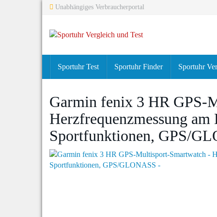
Skip
Unabhängiges Verbraucherportal
to
main
content
Sportuhr Test
Sportuhr Finder
Sportuhr Ver
Garmin fenix 3 HR GPS-M
Herzfrequenzmessung am H
Sportfunktionen, GPS/G