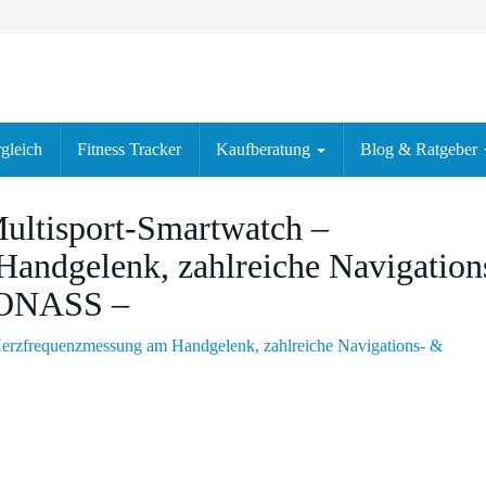
gleich
Fitness Tracker
Kaufberatung
Blog & Ratgeber
ultisport-Smartwatch –
andgelenk, zahlreiche Navigation
LONASS –