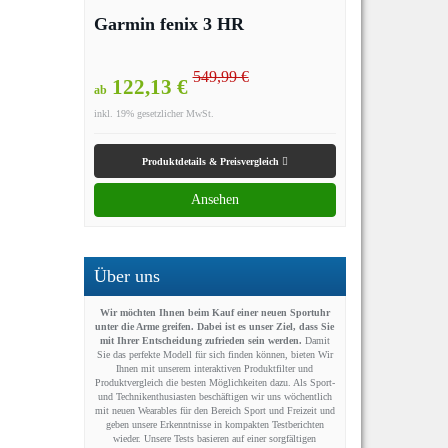
Garmin fenix 3 HR
549,99 €
122,13 €
ab
inkl. 19% gesetzlicher MwSt.
Produktdetails & Preisvergleich
Ansehen
Über uns
Wir möchten Ihnen beim Kauf einer neuen Sportuhr
unter die Arme greifen. Dabei ist es unser Ziel, dass Sie
mit Ihrer Entscheidung zufrieden sein werden.
Damit
Sie das perfekte Modell für sich finden können, bieten Wir
Ihnen mit unserem interaktiven Produktfilter und
Produktvergleich die besten Möglichkeiten dazu. Als Sport-
und Technikenthusiasten beschäftigen wir uns wöchentlich
mit neuen Wearables für den Bereich Sport und Freizeit und
geben unsere Erkenntnisse in kompakten Testberichten
wieder. Unsere Tests basieren auf einer sorgfältigen