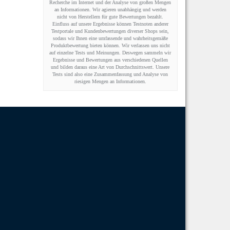
Recherche im Internet und der Analyse von großen Mengen
an Informationen. Wir agieren unabhängig und werden
nicht von Herstellern für gute Bewertungen bezahlt.
Einfluss auf unsere Ergebnisse können Testnoten anderer
Testportale und Kundenbewertungen diverser Shops sein,
sodass wir Ihnen eine umfassende und wahrheitsgemäße
Produktbewertung bieten können. Wir verlassen uns nicht
auf einzelne Tests und Meinungen. Deswegen sammeln wir
Ergebnisse und Bewertungen aus verschiedenen Quellen
und bilden daraus eine Art von Durchschnittswert. Unsere
Tests sind also eine Zusammenfassung und Analyse von
riesigen Mengen an Informationen.