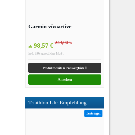
Garmin vívoactive
249,00 €
98,57 €
ab
inkl. 19% gesetzlicher MwSt.
Produktdetails & Preisvergleich
Ansehen
Triathlon Uhr Empfehlung
Testsieger