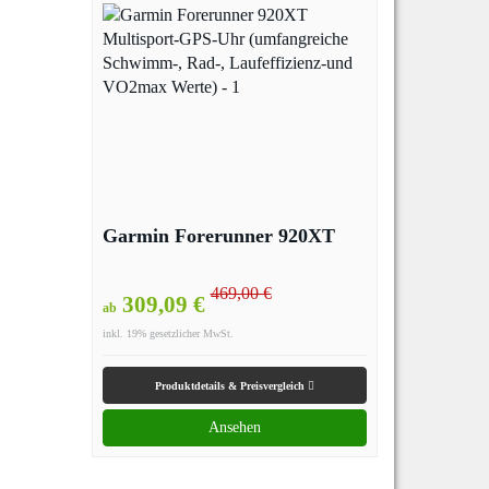
Garmin Forerunner 920XT
469,00 €
309,09 €
ab
inkl. 19% gesetzlicher MwSt.
Produktdetails & Preisvergleich
Ansehen