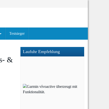
Testsieger
Laufuhr Empfehlung
s- &