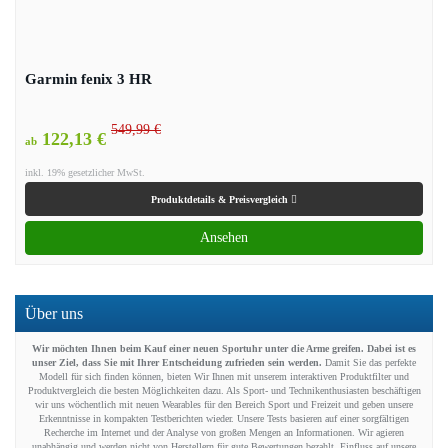
Garmin fenix 3 HR
549,99 €
122,13 €
ab
inkl. 19% gesetzlicher MwSt.
Produktdetails & Preisvergleich
Ansehen
Über uns
Wir möchten Ihnen beim Kauf einer neuen Sportuhr unter die Arme greifen. Dabei ist es
unser Ziel, dass Sie mit Ihrer Entscheidung zufrieden sein werden.
Damit Sie das perfekte
Modell für sich finden können, bieten Wir Ihnen mit unserem interaktiven Produktfilter und
Produktvergleich die besten Möglichkeiten dazu. Als Sport- und Technikenthusiasten beschäftigen
wir uns wöchentlich mit neuen Wearables für den Bereich Sport und Freizeit und geben unsere
Erkenntnisse in kompakten Testberichten wieder. Unsere Tests basieren auf einer sorgfältigen
Recherche im Internet und der Analyse von großen Mengen an Informationen. Wir agieren
unabhängig und werden nicht von Herstellern für gute Bewertungen bezahlt. Einfluss auf unsere