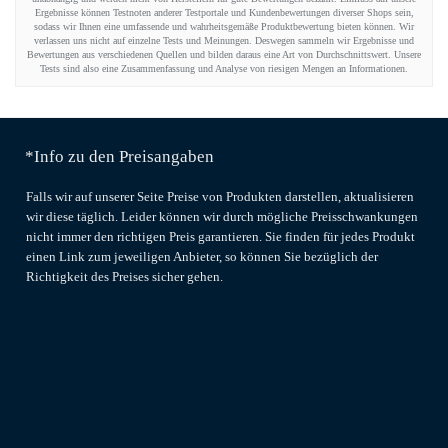
Ergebnisse können Testnoten anderer Testportale und Kundenbewertungen diverser Shops sein,
sodass wir Ihnen eine umfassende und wahrheitsgemäße Produktbewertung bieten können. Wir
verlassen uns nicht auf einzelne Tests und Meinungen. Deswegen sammeln wir Ergebnisse und
Bewertungen aus verschiedenen Quellen und bilden daraus eine Art von Durchschnittswert. Unsere
Tests sind also eine Zusammenfassung und Analyse von riesigen Mengen an Informationen.
*Info zu den Preisangaben
Falls wir auf unserer Seite Preise von Produkten darstellen, aktualisieren
wir diese täglich. Leider können wir durch mögliche Preisschwankungen
nicht immer den richtigen Preis garantieren. Sie finden für jedes Produkt
einen Link zum jeweiligen Anbieter, so können Sie bezüglich der
Richtigkeit des Preises sicher gehen.