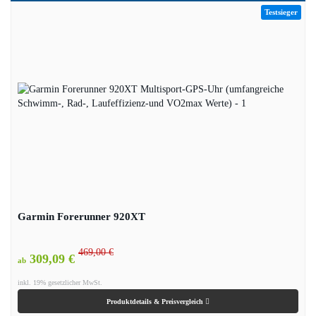
Testsieger
Garmin Forerunner 920XT
469,00 €
309,09 €
ab
inkl. 19% gesetzlicher MwSt.
Produktdetails & Preisvergleich