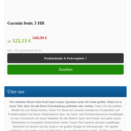
Garmin fenix 3 HR
549,99 €
122,13 €
ab
inkl. 19% gesetzlicher MwSt.
Produktdetails & Preisvergleich
Ansehen
Über uns
Wir möchten Ihnen beim Kauf einer neuen Sportuhr unter die Arme greifen. Dabei ist es
unser Ziel, dass Sie mit Ihrer Entscheidung zufrieden sein werden.
Damit Sie das perfekte
Modell für sich finden können, bieten Wir Ihnen mit unserem interaktiven Produktfilter und
Produktvergleich die besten Möglichkeiten dazu. Als Sport- und Technikenthusiasten beschäftigen
wir uns wöchentlich mit neuen Wearables für den Bereich Sport und Freizeit und geben unsere
Erkenntnisse in kompakten Testberichten wieder. Unsere Tests basieren auf einer sorgfältigen
Recherche im Internet und der Analyse von großen Mengen an Informationen. Wir agieren
unabhängig und werden nicht von Herstellern für gute Bewertungen bezahlt. Einfluss auf unsere