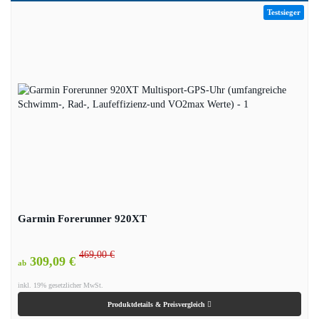
Testsieger
Garmin Forerunner 920XT
469,00 €
309,09 €
ab
inkl. 19% gesetzlicher MwSt.
Produktdetails & Preisvergleich