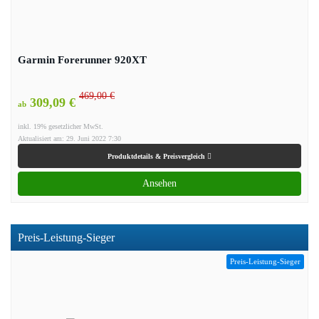
Garmin Forerunner 920XT
469,00 €
309,09 €
ab
inkl. 19% gesetzlicher MwSt.
Aktualisiert am: 29. Juni 2022 7:30
Produktdetails & Preisvergleich
Ansehen
Preis-Leistung-Sieger
Preis-Leistung-Sieger