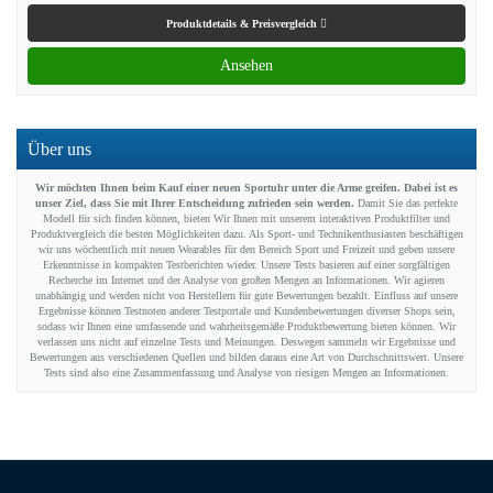
Produktdetails & Preisvergleich
Ansehen
Über uns
Wir möchten Ihnen beim Kauf einer neuen Sportuhr unter die Arme greifen. Dabei ist es
unser Ziel, dass Sie mit Ihrer Entscheidung zufrieden sein werden.
Damit Sie das perfekte
Modell für sich finden können, bieten Wir Ihnen mit unserem interaktiven Produktfilter und
Produktvergleich die besten Möglichkeiten dazu. Als Sport- und Technikenthusiasten beschäftigen
wir uns wöchentlich mit neuen Wearables für den Bereich Sport und Freizeit und geben unsere
Erkenntnisse in kompakten Testberichten wieder. Unsere Tests basieren auf einer sorgfältigen
Recherche im Internet und der Analyse von großen Mengen an Informationen. Wir agieren
unabhängig und werden nicht von Herstellern für gute Bewertungen bezahlt. Einfluss auf unsere
Ergebnisse können Testnoten anderer Testportale und Kundenbewertungen diverser Shops sein,
sodass wir Ihnen eine umfassende und wahrheitsgemäße Produktbewertung bieten können. Wir
verlassen uns nicht auf einzelne Tests und Meinungen. Deswegen sammeln wir Ergebnisse und
Bewertungen aus verschiedenen Quellen und bilden daraus eine Art von Durchschnittswert. Unsere
Tests sind also eine Zusammenfassung und Analyse von riesigen Mengen an Informationen.