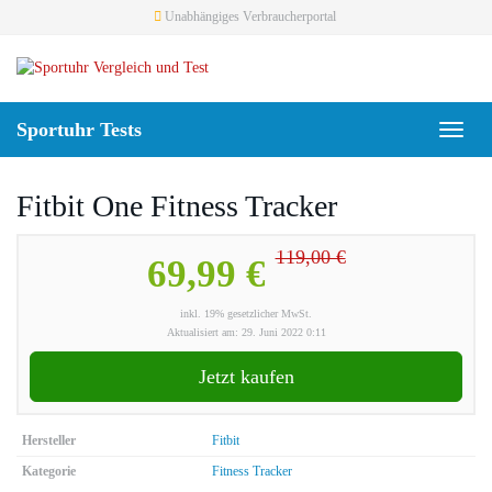
Skip
Unabhängiges Verbraucherportal
to
main
content
Sportuhr Tests
Toggl
naviga
Fitbit One Fitness Tracker
119,00 €
69,99 €
inkl. 19% gesetzlicher MwSt.
Aktualisiert am: 29. Juni 2022 0:11
Jetzt kaufen
Hersteller
Fitbit
Kategorie
Fitness Tracker